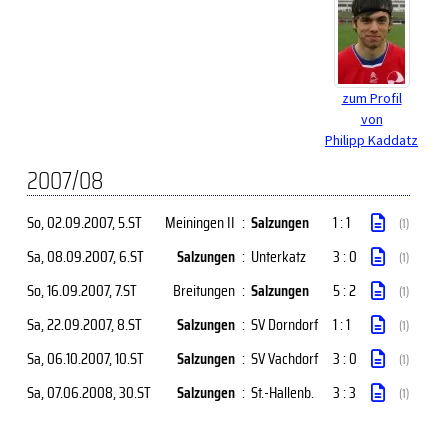
zum Profil
von
Philipp Kaddatz
2007/08
So, 02.09.2007
, 5.ST
Meiningen II
:
Salzungen
1 : 1
(1)
Sa, 08.09.2007
, 6.ST
Salzungen
:
Unterkatz
3 : 0
(1)
So, 16.09.2007
, 7.ST
Breitungen
:
Salzungen
5 : 2
(1)
Sa, 22.09.2007
, 8.ST
Salzungen
:
SV Dorndorf
1 : 1
(1)
Sa, 06.10.2007
, 10.ST
Salzungen
:
SV Vachdorf
3 : 0
(1)
Sa, 07.06.2008
, 30.ST
Salzungen
:
St.-Hallenb.
3 : 3
(1)