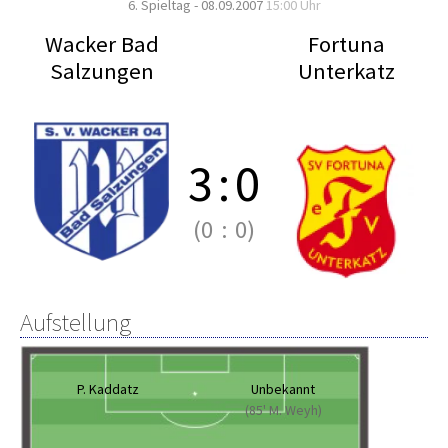
6. Spieltag - 08.09.2007
15:00 Uhr
Wacker Bad
Fortuna
Salzungen
Unterkatz
3
:
0
(0
:
0)
Aufstellung
P. Kaddatz
Unbekannt
(85' M. Weyh)