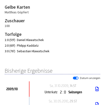
Gelbe Karten
Matthias Göpfert
Zuschauer
100
Torfolge
1:0 (59')
Daniel Hlawatschek
2:0 (69')
Philipp Kaddatz
3:0 (76')
Sebastian Hlawatschek
Bisherige Ergebnisse
Datum anzeigen
Sa, 31.10.2009
, 14.ST
2009/10
2 : 0
Unterkatz
Salzungen
So, 30.05.2010
, 29.ST