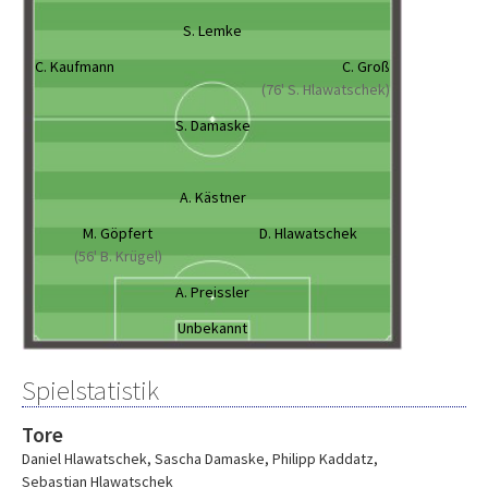
S. Lemke
C. Kaufmann
C. Groß
(76' S. Hlawatschek)
S. Damaske
A. Kästner
M. Göpfert
D. Hlawatschek
(56' B. Krügel)
A. Preissler
Unbekannt
Spielstatistik
Tore
Daniel Hlawatschek
,
Sascha Damaske
,
Philipp Kaddatz
,
Sebastian Hlawatschek