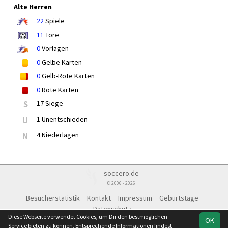
Alte Herren
22
Spiele
11
Tore
0
Vorlagen
0
Gelbe Karten
0
Gelb-Rote Karten
0
Rote Karten
S
17 Siege
U
1 Unentschieden
N
4 Niederlagen
soccero.de
© 2006 - 2026
Besucherstatistik
Kontakt
Impressum
Geburtstage
Datenschutz
Diese Webseite verwendet Cookies, um Dir den bestmöglichen
OK
Service bieten zu können. Entsprechende Informationen findest