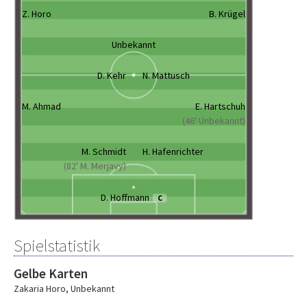
Z. Horo
B. Krügel
Unbekannt
D. Kehr
N. Mattusch
M. Ahmad
E. Hartschuh
(46' Unbekannt)
M. Schmidt
H. Hafenrichter
(82' M. Merjavy)
D. Hoffmann
C
Spielstatistik
Gelbe Karten
Zakaria Horo
,
Unbekannt