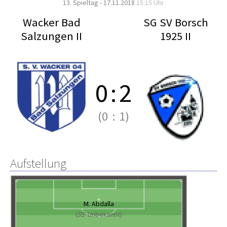
13. Spieltag - 17.11.2018
15:15 Uhr
Wacker Bad
SG SV Borsch
Salzungen II
1925 II
0
:
2
(0
:
1)
Aufstellung
M. Abdalla
(55' Unbekannt)