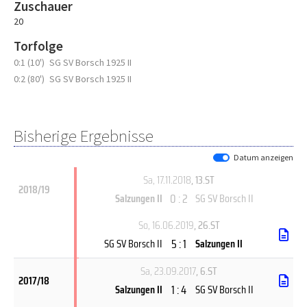
Zuschauer
20
Torfolge
0:1 (10')
SG SV Borsch 1925 II
0:2 (80')
SG SV Borsch 1925 II
Bisherige Ergebnisse
Datum anzeigen
Sa, 17.11.2018
, 13.ST
2018/19
0 : 2
Salzungen II
SG SV Borsch II
So, 16.06.2019
, 26.ST
5 : 1
SG SV Borsch II
Salzungen II
Sa, 23.09.2017
, 6.ST
2017/18
1 : 4
Salzungen II
SG SV Borsch II