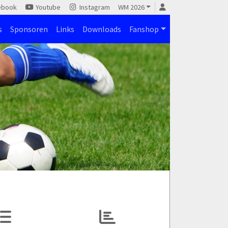
ebook
Youtube
Instagram
WM 2026
s
Sponsoren
Links
Downloads
Fanshop