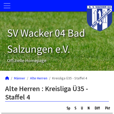
SV Wacker 04 Bad
Salzungen e.V.
Offizielle Homepage
Männer
Alte Herren
Kreisliga Ü35 - Staffel 4
Alte Herren :
Kreisliga Ü35 -
Staffel 4
Sp
S
U
N
Diff
Pkt