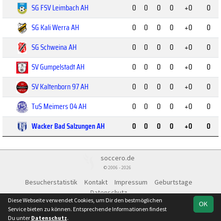
SG FSV Leimbach AH
0
0
0
0
+0
0
SG Kali Werra AH
0
0
0
0
+0
0
SG Schweina AH
0
0
0
0
+0
0
SV Gumpelstadt AH
0
0
0
0
+0
0
SV Kaltenborn 97 AH
0
0
0
0
+0
0
TuS Meimers 04 AH
0
0
0
0
+0
0
Wacker Bad Salzungen AH
0
0
0
0
+0
0
soccero.de
© 2006 - 2026
Besucherstatistik
Kontakt
Impressum
Geburtstage
Datenschutz
Diese Webseite verwendet Cookies, um Dir den bestmöglichen
OK
Service bieten zu können. Entsprechende Informationen findest
Du unter
Datenschutz
.