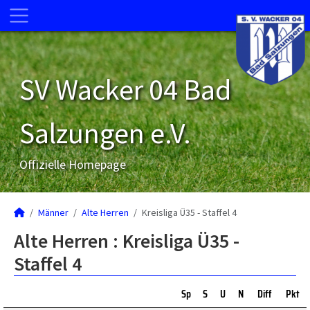
SV Wacker 04 Bad
Salzungen e.V.
Offizielle Homepage
Männer
Alte Herren
Kreisliga Ü35 - Staffel 4
Alte Herren :
Kreisliga Ü35 -
Staffel 4
Sp
S
U
N
Diff
Pkt