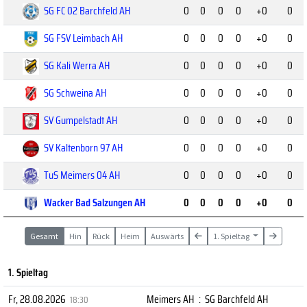
SG FC 02 Barchfeld AH
0
0
0
0
+0
0
SG FSV Leimbach AH
0
0
0
0
+0
0
SG Kali Werra AH
0
0
0
0
+0
0
SG Schweina AH
0
0
0
0
+0
0
SV Gumpelstadt AH
0
0
0
0
+0
0
SV Kaltenborn 97 AH
0
0
0
0
+0
0
TuS Meimers 04 AH
0
0
0
0
+0
0
Wacker Bad Salzungen AH
0
0
0
0
+0
0
Gesamt
Hin
Rück
Heim
Auswärts
1. Spieltag
1. Spieltag
Fr, 28.08.2026
Meimers AH
:
SG Barchfeld AH
18:30