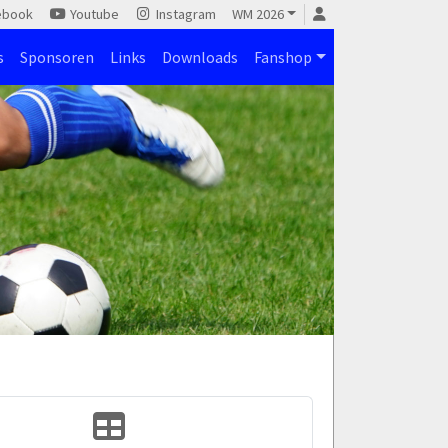
ebook
Youtube
Instagram
WM 2026
s
Sponsoren
Links
Downloads
Fanshop