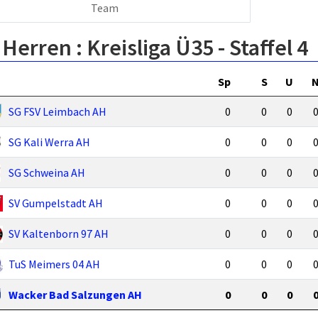
Team
 Herren :
Kreisliga Ü35 - Staffel 4
Sp
S
U
SG FSV Leimbach AH
0
0
0
SG Kali Werra AH
0
0
0
SG Schweina AH
0
0
0
SV Gumpelstadt AH
0
0
0
SV Kaltenborn 97 AH
0
0
0
TuS Meimers 04 AH
0
0
0
Wacker Bad Salzungen AH
0
0
0