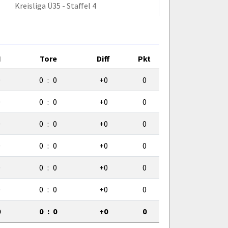
Kreisliga Ü35 - Staffel 4
N
Tore
Diff
Pkt
0
0
:
0
+0
0
0
0
:
0
+0
0
0
0
:
0
+0
0
0
0
:
0
+0
0
0
0
:
0
+0
0
0
0
:
0
+0
0
0
0
:
0
+0
0