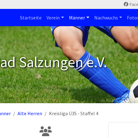
Fac
Startseite
Verein
Männer
Nachwuchs
Foto
ad Salzungen e.V.
änner
Alte Herren
Kreisliga Ü35 - Staffel 4