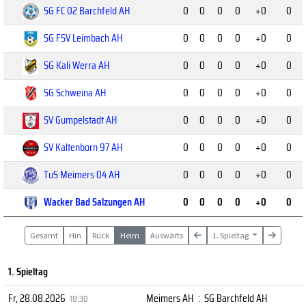
SG FC 02 Barchfeld AH
0
0
0
0
+0
0
SG FSV Leimbach AH
0
0
0
0
+0
0
SG Kali Werra AH
0
0
0
0
+0
0
SG Schweina AH
0
0
0
0
+0
0
SV Gumpelstadt AH
0
0
0
0
+0
0
SV Kaltenborn 97 AH
0
0
0
0
+0
0
TuS Meimers 04 AH
0
0
0
0
+0
0
Wacker Bad Salzungen AH
0
0
0
0
+0
0
Gesamt
Hin
Rück
Heim
Auswärts
1. Spieltag
1. Spieltag
Fr, 28.08.2026
Meimers AH
:
SG Barchfeld AH
18:30