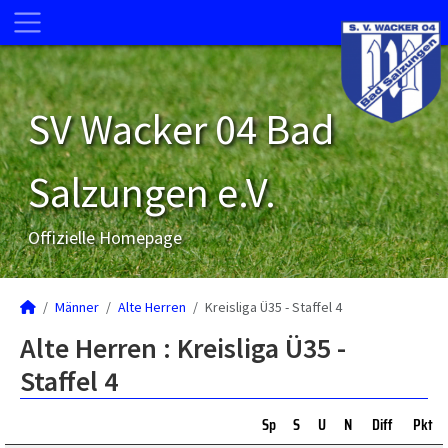
SV Wacker 04 Bad
Salzungen e.V.
Offizielle Homepage
Männer
Alte Herren
Kreisliga Ü35 - Staffel 4
Alte Herren :
Kreisliga Ü35 -
Staffel 4
Sp
S
U
N
Diff
Pkt