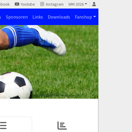
ebook
Youtube
Instagram
WM 2026
s
Sponsoren
Links
Downloads
Fanshop