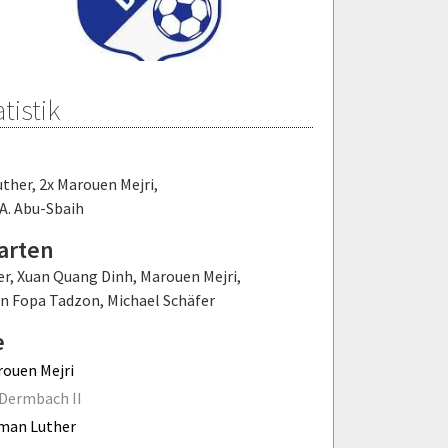
tistik
uther
,
2x Marouen Mejri
,
 A. Abu-Sbaih
arten
er
,
Xuan Quang Dinh
,
Marouen Mejri
,
n Fopa Tadzon
,
Michael Schäfer
e
ouen Mejri
Dermbach II
man Luther