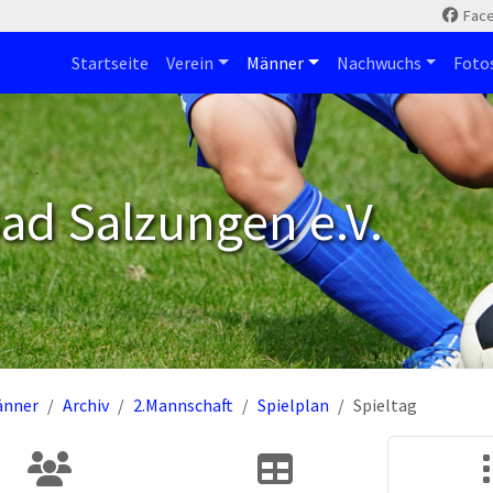
Fac
Startseite
Verein
Männer
Nachwuchs
Foto
ad Salzungen e.V.
änner
Archiv
2.Mannschaft
Spielplan
Spieltag