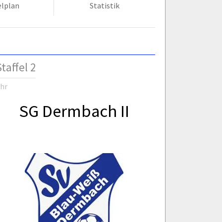
elplan
Statistik
taffel 2
Uhr
SG Dermbach II