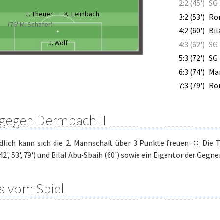
2:2 (45')
SG 
J. Theuer
K. Leimbach
3:2 (53')
Ro
(76' M. Schäfer)
4:2 (60')
Bil
J. Wolf
4:3 (62')
SG 
5:3 (72')
SG 
6:3 (74')
Mar
7:3 (79')
Ro
 gegen Dermbach II
dlich kann sich die 2. Mannschaft über 3 Punkte freuen 👏 Die T
42', 53', 79') und Bilal Abu-Sbaih (60') sowie ein Eigentor der Gegner
s vom Spiel