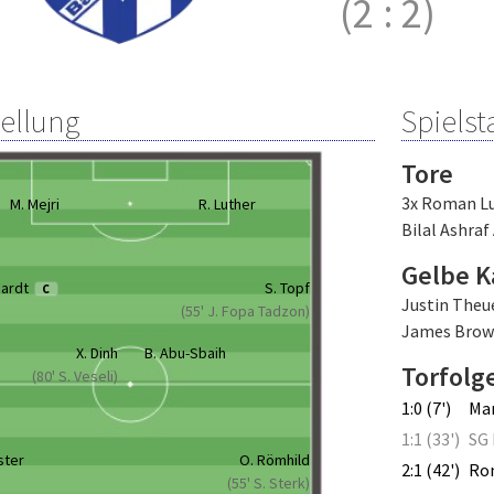
(2
:
2)
tellung
Spielsta
Tore
3x Roman L
M. Mejri
R. Luther
Bilal Ashraf
Gelbe K
hardt
S. Topf
C
Justin Theu
(55' J. Fopa Tadzon)
James Brow
X. Dinh
B. Abu-Sbaih
Torfolg
(80' S. Veseli)
1:0 (7')
Mar
1:1 (33')
SG 
ster
O. Römhild
2:1 (42')
Ro
(55' S. Sterk)