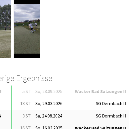
erige Ergebnisse
6
5.ST
So, 28.09.2025
Wacker Bad Salzungen II
18.ST
So, 29.03.2026
SG Dermbach II
5
3.ST
Sa, 24.08.2024
SG Dermbach II
16.ST
So, 16.03.2025
Wacker Bad Salzungen II