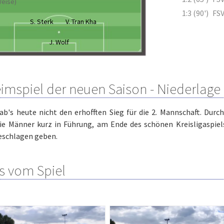
Weise)
1:3 (90')
FSV
S. Sterk
V. Tran Kha
J. Wolf
eimspiel der neuen Saison - Niederlage
ab's heute nicht den erhofften Sieg für die 2. Mannschaft. Durc
ie Männer kurz in Führung, am Ende des schönen Kreisligaspie
eschlagen geben.
s vom Spiel