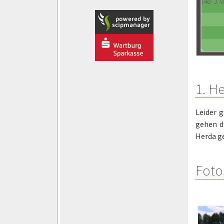
(46' J. 
1. H
Leider g
gehen d
Herda g
Foto