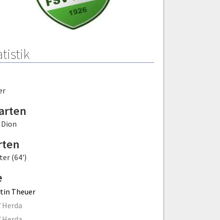
tistik
er
arten
 Dion
rten
er (64')
e
tin Theuer
 Herda
 Herda