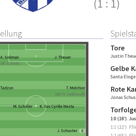
(1
:
1)
tellung
Spielsta
Tore
Justin Theu
A. Soliman
J. Theuer
(46' X. Dinh)
Gelbe K
Santa Eloge
Rote Ka
 Tadzon
T. Melchior
(66' H. Volkhardt)
Jonas Schust
M. Schäfer
K. Yao Cyrille Nesta
Torfolg
1:0 (18')
Jus
1:1 (22')
FSV
J. Schuster
C
1:2 (65')
FSV