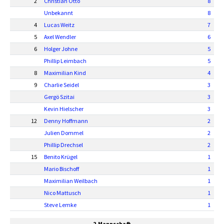
2
Christian Otto
8
Unbekannt
8
4
Lucas Weitz
7
5
Axel Wendler
6
6
Holger Johne
5
Phillip Leimbach
5
8
Maximilian Kind
4
9
Charlie Seidel
3
Gergö Szitai
3
Kevin Hielscher
3
12
Denny Hoffmann
2
Julien Dommel
2
Phillip Drechsel
2
15
Benito Krügel
1
Mario Bischoff
1
Maximilian Weilbach
1
Nico Mattusch
1
Steve Lemke
1
2.Mannschaft