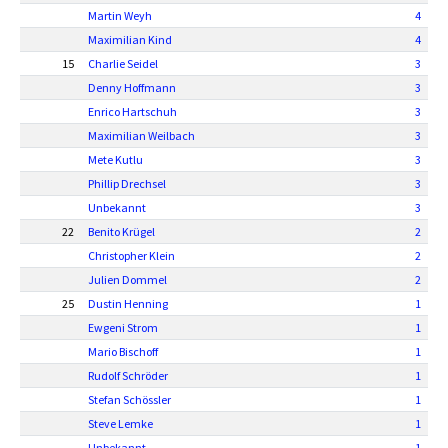
Martin Weyh
4
Maximilian Kind
4
15
Charlie Seidel
3
Denny Hoffmann
3
Enrico Hartschuh
3
Maximilian Weilbach
3
Mete Kutlu
3
Phillip Drechsel
3
Unbekannt
3
22
Benito Krügel
2
Christopher Klein
2
Julien Dommel
2
25
Dustin Henning
1
Ewgeni Strom
1
Mario Bischoff
1
Rudolf Schröder
1
Stefan Schössler
1
Steve Lemke
1
Unbekannt
1