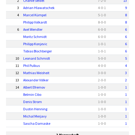
2
Charlie Seidel
7
-
2
-
0
13
3
Adrian Hlawatschek
4
-
0
-
1
9
4
Marcel Kümpel
5
-
1
-
0
8
Philipp Volkardt
8
-
0
-
0
8
6
Axel Wendler
6
-
0
-
0
6
Moritz Schmidt
6
-
0
-
0
6
Philipp Konjevic
1
-
0
-
1
6
Tobias Blochberger
1
-
0
-
1
6
10
Leonard Schmidt
5
-
0
-
0
5
11
Phil Pulkus
4
-
0
-
0
4
12
Mathias Weisheit
3
-
0
-
0
3
13
Alexander Völker
2
-
0
-
0
2
14
Albert Efremov
1
-
0
-
0
1
Belmin Cibo
1
-
0
-
0
1
Denis Strom
1
-
0
-
0
1
Dustin Henning
1
-
0
-
0
1
Michal Merjavy
1
-
0
-
0
1
Sascha Damaske
1
-
0
-
0
1
2.Mannschaft