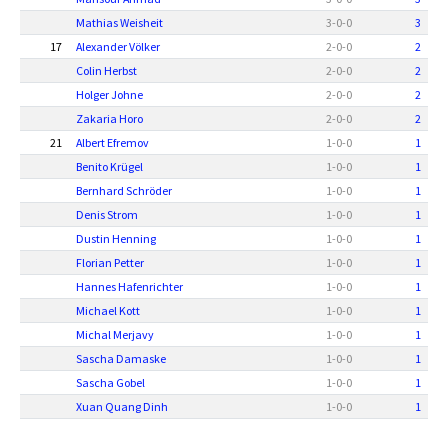
Mathias Weisheit
3
-
0
-
0
3
17
Alexander Völker
2
-
0
-
0
2
Colin Herbst
2
-
0
-
0
2
Holger Johne
2
-
0
-
0
2
Zakaria Horo
2
-
0
-
0
2
21
Albert Efremov
1
-
0
-
0
1
Benito Krügel
1
-
0
-
0
1
Bernhard Schröder
1
-
0
-
0
1
Denis Strom
1
-
0
-
0
1
Dustin Henning
1
-
0
-
0
1
Florian Petter
1
-
0
-
0
1
Hannes Hafenrichter
1
-
0
-
0
1
Michael Kott
1
-
0
-
0
1
Michal Merjavy
1
-
0
-
0
1
Sascha Damaske
1
-
0
-
0
1
Sascha Gobel
1
-
0
-
0
1
Xuan Quang Dinh
1
-
0
-
0
1