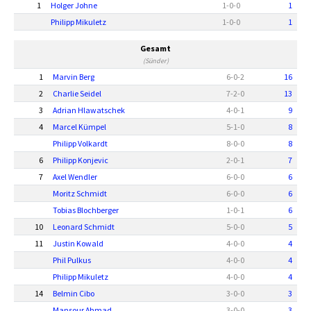
1
Holger Johne
1
-
0
-
0
1
Philipp Mikuletz
1
-
0
-
0
1
Gesamt
(Sünder)
1
Marvin Berg
6
-
0
-
2
16
2
Charlie Seidel
7
-
2
-
0
13
3
Adrian Hlawatschek
4
-
0
-
1
9
4
Marcel Kümpel
5
-
1
-
0
8
Philipp Volkardt
8
-
0
-
0
8
6
Philipp Konjevic
2
-
0
-
1
7
7
Axel Wendler
6
-
0
-
0
6
Moritz Schmidt
6
-
0
-
0
6
Tobias Blochberger
1
-
0
-
1
6
10
Leonard Schmidt
5
-
0
-
0
5
11
Justin Kowald
4
-
0
-
0
4
Phil Pulkus
4
-
0
-
0
4
Philipp Mikuletz
4
-
0
-
0
4
14
Belmin Cibo
3
-
0
-
0
3
Mansour Ahmad
3
-
0
-
0
3