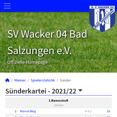
SV Wacker 04 Bad
Salzungen e.V.
Offizielle Homepage
Männer
Spielerstatistik
Sünder
Sünderkartei -
2021/22
1.Mannschaft
(Sünder)
1
Marvin Berg
6
-
0
-
2
16