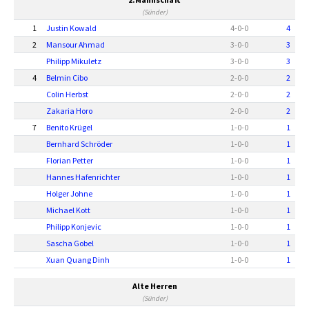
(Sünder)
1
Justin Kowald
4
-
0
-
0
4
2
Mansour Ahmad
3
-
0
-
0
3
Philipp Mikuletz
3
-
0
-
0
3
4
Belmin Cibo
2
-
0
-
0
2
Colin Herbst
2
-
0
-
0
2
Zakaria Horo
2
-
0
-
0
2
7
Benito Krügel
1
-
0
-
0
1
Bernhard Schröder
1
-
0
-
0
1
Florian Petter
1
-
0
-
0
1
Hannes Hafenrichter
1
-
0
-
0
1
Holger Johne
1
-
0
-
0
1
Michael Kott
1
-
0
-
0
1
Philipp Konjevic
1
-
0
-
0
1
Sascha Gobel
1
-
0
-
0
1
Xuan Quang Dinh
1
-
0
-
0
1
Alte Herren
(Sünder)