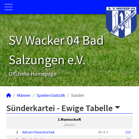
SV Wacker 04 Bad
Salzungen e.V.
Offizielle Homepage
Männer
Spielerstatistik
Sünder
Sünderkartei -
Ewige Tabelle
1.Mannschaft
(Sünder)
1
Adrian Hlawatschek
86
-
4
-
3
113