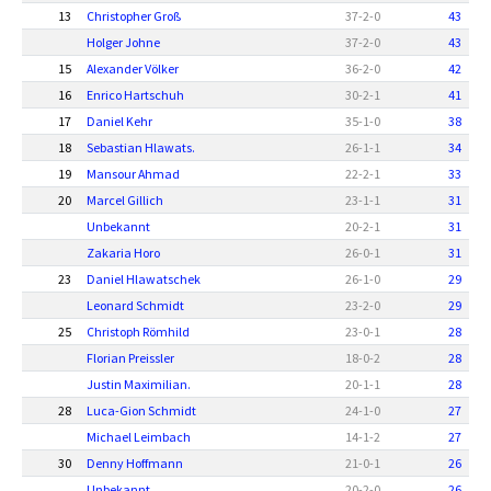
13
Christopher Groß
37
-
2
-
0
43
Holger Johne
37
-
2
-
0
43
15
Alexander Völker
36
-
2
-
0
42
16
Enrico Hartschuh
30
-
2
-
1
41
17
Daniel Kehr
35
-
1
-
0
38
18
Sebastian Hlawats.
26
-
1
-
1
34
19
Mansour Ahmad
22
-
2
-
1
33
20
Marcel Gillich
23
-
1
-
1
31
Unbekannt
20
-
2
-
1
31
Zakaria Horo
26
-
0
-
1
31
23
Daniel Hlawatschek
26
-
1
-
0
29
Leonard Schmidt
23
-
2
-
0
29
25
Christoph Römhild
23
-
0
-
1
28
Florian Preissler
18
-
0
-
2
28
Justin Maximilian.
20
-
1
-
1
28
28
Luca-Gion Schmidt
24
-
1
-
0
27
Michael Leimbach
14
-
1
-
2
27
30
Denny Hoffmann
21
-
0
-
1
26
Unbekannt
20
-
2
-
0
26