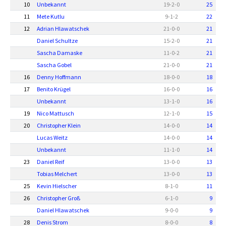
10
Unbekannt
19
-
2
-
0
25
11
Mete Kutlu
9
-
1
-
2
22
12
Adrian Hlawatschek
21
-
0
-
0
21
Daniel Schultze
15
-
2
-
0
21
Sascha Damaske
11
-
0
-
2
21
Sascha Gobel
21
-
0
-
0
21
16
Denny Hoffmann
18
-
0
-
0
18
17
Benito Krügel
16
-
0
-
0
16
Unbekannt
13
-
1
-
0
16
19
Nico Mattusch
12
-
1
-
0
15
20
Christopher Klein
14
-
0
-
0
14
Lucas Weitz
14
-
0
-
0
14
Unbekannt
11
-
1
-
0
14
23
Daniel Reif
13
-
0
-
0
13
Tobias Melchert
13
-
0
-
0
13
25
Kevin Hielscher
8
-
1
-
0
11
26
Christopher Groß
6
-
1
-
0
9
Daniel Hlawatschek
9
-
0
-
0
9
28
Denis Strom
8
-
0
-
0
8