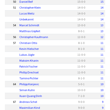
50
Daniel Reif
15
-
0
-
0
15
51
Christopher Klein
14
-
0
-
0
14
Lucas Weitz
14
-
0
-
0
14
Unbekannt
14
-
0
-
0
14
54
Marcel Schmidt
13
-
0
-
0
13
Matthias Göpfert
8
-
0
-
1
13
56
Christopher Kaufmann
12
-
0
-
0
12
57
Christian Otto
8
-
1
-
0
11
Kevin Hielscher
8
-
1
-
0
11
Lukas Jägle
11
-
0
-
0
11
Maksim Kharin
11
-
0
-
0
11
Patrick Fischer
11
-
0
-
0
11
Phillip Drechsel
11
-
0
-
0
11
Tamino Pichler
8
-
1
-
0
11
64
Philipp Konjevic
5
-
0
-
1
10
Simon Kuhn
10
-
0
-
0
10
Xuan Quang Dinh
7
-
1
-
0
10
67
Andreas Schel
9
-
0
-
0
9
Maximilian Kind
9
-
0
-
0
9