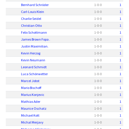
Bernhard Schröder
1
-
0
-
0
1
Carl-Louis Klein
1
-
0
-
0
1
Charlie Seidel
1
-
0
-
0
1
Christian Otto
1
-
0
-
0
1
Felix Schottmann
1
-
0
-
0
1
James Brown Fopa .
1
-
0
-
0
1
Justin Maximilian.
1
-
0
-
0
1
Kevin Herzog
1
-
0
-
0
1
Kevin Neumann
1
-
0
-
0
1
Leonard Schmidt
1
-
0
-
0
1
Luca Schönwetter
1
-
0
-
0
1
Marcel Jobst
1
-
0
-
0
1
Mario Bischoff
1
-
0
-
0
1
Marius Konjevic
1
-
0
-
0
1
Mathias Ader
1
-
0
-
0
1
Maurice Oschatz
1
-
0
-
0
1
Michael Kott
1
-
0
-
0
1
Michal Merjavy
1
-
0
-
0
1