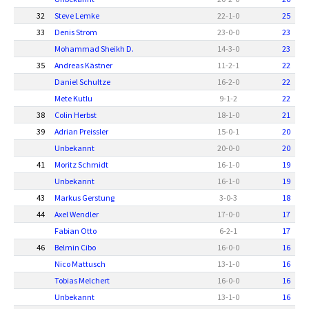
32
Steve Lemke
22
-
1
-
0
25
33
Denis Strom
23
-
0
-
0
23
Mohammad Sheikh D.
14
-
3
-
0
23
35
Andreas Kästner
11
-
2
-
1
22
Daniel Schultze
16
-
2
-
0
22
Mete Kutlu
9
-
1
-
2
22
38
Colin Herbst
18
-
1
-
0
21
39
Adrian Preissler
15
-
0
-
1
20
Unbekannt
20
-
0
-
0
20
41
Moritz Schmidt
16
-
1
-
0
19
Unbekannt
16
-
1
-
0
19
43
Markus Gerstung
3
-
0
-
3
18
44
Axel Wendler
17
-
0
-
0
17
Fabian Otto
6
-
2
-
1
17
46
Belmin Cibo
16
-
0
-
0
16
Nico Mattusch
13
-
1
-
0
16
Tobias Melchert
16
-
0
-
0
16
Unbekannt
13
-
1
-
0
16