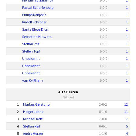
Mohamad Salamov
1
-
0
-
0
1
Pascal Scharfenberg
1
-
0
-
0
1
Philipp Konjevic
1
-
0
-
0
1
Rudolf Schröder
1
-
0
-
0
1
Santa Eloge Dion
1
-
0
-
0
1
Sebastian Hlawats.
1
-
0
-
0
1
Steffan Reif
1
-
0
-
0
1
Steffen Topf
1
-
0
-
0
1
Unbekannt
1
-
0
-
0
1
Unbekannt
1
-
0
-
0
1
Unbekannt
1
-
0
-
0
1
van Ky Pham
1
-
0
-
0
1
Alte Herren
(Sünder)
1
Markus Gerstung
2
-
0
-
2
12
2
Holger Johne
8
-
1
-
0
11
3
Michael Kott
7
-
0
-
0
7
4
Steffan Reif
0
-
0
-
1
5
5
Andre Herzer
1
-
1
-
0
4