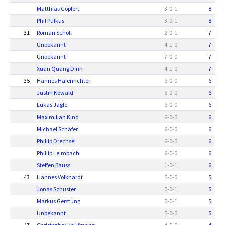
Matthias Göpfert
3
-
0
-
1
8
Phil Pulkus
3
-
0
-
1
8
31
Roman Scholl
2
-
0
-
1
7
Unbekannt
4
-
1
-
0
7
Unbekannt
7
-
0
-
0
7
Xuan Quang Dinh
4
-
1
-
0
7
35
Hannes Hafenrichter
6
-
0
-
0
6
Justin Kowald
6
-
0
-
0
6
Lukas Jägle
6
-
0
-
0
6
Maximilian Kind
6
-
0
-
0
6
Michael Schäfer
6
-
0
-
0
6
Phillip Drechsel
6
-
0
-
0
6
Phillip Leimbach
6
-
0
-
0
6
Steffen Bauss
1
-
0
-
1
6
43
Hannes Volkhardt
5
-
0
-
0
5
Jonas Schuster
0
-
0
-
1
5
Markus Gerstung
0
-
0
-
1
5
Unbekannt
5
-
0
-
0
5