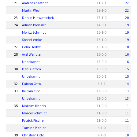
21
Andreas Kästner
11
-
2
-
1
22
Martin Weyh
19
-
1
-
0
22
23
Daniel Hlawatschek
17
-
1
-
0
20
24
Adrian Preissler
14
-
0
-
1
19
Moritz Schmidt
16
-
1
-
0
19
Steve Lemke
16
-
1
-
0
19
27
Colin Herbst
15
-
1
-
0
18
28
Axel Wendler
16
-
0
-
0
16
Unbekannt
16
-
0
-
0
16
30
Denis Strom
15
-
0
-
0
15
Unbekannt
10
-
0
-
1
15
32
Fabian Otto
6
-
1
-
1
14
33
Belmin Cibo
13
-
0
-
0
13
Unbekannt
13
-
0
-
0
13
35
Maksim Kharin
11
-
0
-
0
11
Marcel Schmidt
11
-
0
-
0
11
Patrick Fischer
11
-
0
-
0
11
Tamino Pichler
8
-
1
-
0
11
39
Christian Otto
7
-
1
-
0
10