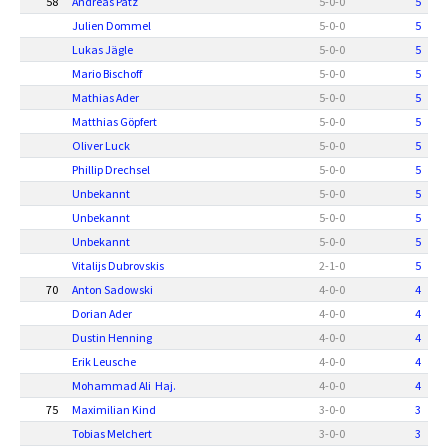
58
Andreas Patz
5
-
0
-
0
5
Julien Dommel
5
-
0
-
0
5
Lukas Jägle
5
-
0
-
0
5
Mario Bischoff
5
-
0
-
0
5
Mathias Ader
5
-
0
-
0
5
Matthias Göpfert
5
-
0
-
0
5
Oliver Luck
5
-
0
-
0
5
Phillip Drechsel
5
-
0
-
0
5
Unbekannt
5
-
0
-
0
5
Unbekannt
5
-
0
-
0
5
Unbekannt
5
-
0
-
0
5
Vitalijs Dubrovskis
2
-
1
-
0
5
70
Anton Sadowski
4
-
0
-
0
4
Dorian Ader
4
-
0
-
0
4
Dustin Henning
4
-
0
-
0
4
Erik Leusche
4
-
0
-
0
4
Mohammad Ali Haj.
4
-
0
-
0
4
75
Maximilian Kind
3
-
0
-
0
3
Tobias Melchert
3
-
0
-
0
3