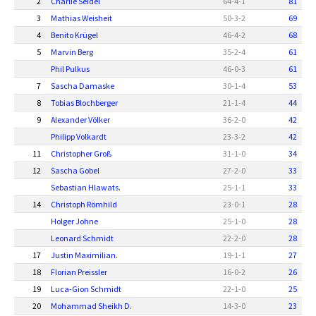
2
Charlie Seidel
64
-
4
-
1
81
3
Mathias Weisheit
50
-
3
-
2
69
4
Benito Krügel
46
-
4
-
2
68
5
Marvin Berg
35
-
2
-
4
61
Phil Pulkus
46
-
0
-
3
61
7
Sascha Damaske
30
-
1
-
4
53
8
Tobias Blochberger
21
-
1
-
4
44
9
Alexander Völker
36
-
2
-
0
42
Philipp Volkardt
23
-
3
-
2
42
11
Christopher Groß
31
-
1
-
0
34
12
Sascha Gobel
27
-
2
-
0
33
Sebastian Hlawats.
25
-
1
-
1
33
14
Christoph Römhild
23
-
0
-
1
28
Holger Johne
25
-
1
-
0
28
Leonard Schmidt
22
-
2
-
0
28
17
Justin Maximilian.
19
-
1
-
1
27
18
Florian Preissler
16
-
0
-
2
26
19
Luca-Gion Schmidt
22
-
1
-
0
25
20
Mohammad Sheikh D.
14
-
3
-
0
23