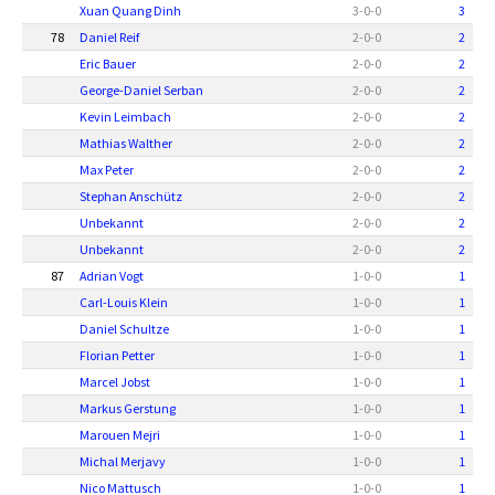
Xuan Quang Dinh
3
-
0
-
0
3
78
Daniel Reif
2
-
0
-
0
2
Eric Bauer
2
-
0
-
0
2
George-Daniel Serban
2
-
0
-
0
2
Kevin Leimbach
2
-
0
-
0
2
Mathias Walther
2
-
0
-
0
2
Max Peter
2
-
0
-
0
2
Stephan Anschütz
2
-
0
-
0
2
Unbekannt
2
-
0
-
0
2
Unbekannt
2
-
0
-
0
2
87
Adrian Vogt
1
-
0
-
0
1
Carl-Louis Klein
1
-
0
-
0
1
Daniel Schultze
1
-
0
-
0
1
Florian Petter
1
-
0
-
0
1
Marcel Jobst
1
-
0
-
0
1
Markus Gerstung
1
-
0
-
0
1
Marouen Mejri
1
-
0
-
0
1
Michal Merjavy
1
-
0
-
0
1
Nico Mattusch
1
-
0
-
0
1