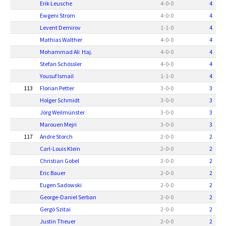
Erik Leusche
4
-
0
-
0
4
Ewgeni Strom
4
-
0
-
0
4
Levent Demirov
1
-
1
-
0
4
Mathias Walther
4
-
0
-
0
4
Mohammad Ali Haj.
4
-
0
-
0
4
Stefan Schössler
4
-
0
-
0
4
Yousuf Ismail
1
-
1
-
0
4
113
Florian Petter
3
-
0
-
0
3
Holger Schmidt
3
-
0
-
0
3
Jörg Weilmünster
3
-
0
-
0
3
Marouen Mejri
3
-
0
-
0
3
117
Andre Storch
2
-
0
-
0
2
Carl-Louis Klein
2
-
0
-
0
2
Christian Gobel
2
-
0
-
0
2
Eric Bauer
2
-
0
-
0
2
Eugen Sadowski
2
-
0
-
0
2
George-Daniel Serban
2
-
0
-
0
2
Gergö Szitai
2
-
0
-
0
2
Justin Theuer
2
-
0
-
0
2