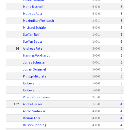
Mario Bischoff
6
-
0
-
0
6
Mathias Ader
6
-
0
-
0
6
Maximilian Weilbach
1
-
0
-
1
6
Michael Schäfer
6
-
0
-
0
6
Steffan Reif
1
-
0
-
1
6
Steffen Bauss
1
-
0
-
1
6
94
Andreas Patz
5
-
0
-
0
5
Hannes Volkhardt
5
-
0
-
0
5
Jonas Schuster
0
-
0
-
1
5
Julien Dommel
5
-
0
-
0
5
Philipp Mikuletz
5
-
0
-
0
5
Unbekannt
5
-
0
-
0
5
Unbekannt
5
-
0
-
0
5
Vitalijs Dubrovskis
2
-
1
-
0
5
102
Andre Herzer
1
-
1
-
0
4
Anton Sadowski
4
-
0
-
0
4
Dorian Ader
4
-
0
-
0
4
Dustin Henning
4
-
0
-
0
4