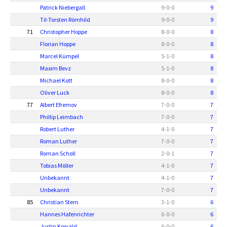
Patrick Niebergall
9
-
0
-
0
9
Til-Torsten Römhild
9
-
0
-
0
9
71
Christopher Hoppe
8
-
0
-
0
8
Florian Hoppe
8
-
0
-
0
8
Marcel Kümpel
5
-
1
-
0
8
Maxim Bevz
5
-
1
-
0
8
Michael Kott
8
-
0
-
0
8
Oliver Luck
8
-
0
-
0
8
77
Albert Efremov
7
-
0
-
0
7
Phillip Leimbach
7
-
0
-
0
7
Robert Luther
4
-
1
-
0
7
Roman Luther
7
-
0
-
0
7
Roman Scholl
2
-
0
-
1
7
Tobias Möller
4
-
1
-
0
7
Unbekannt
4
-
1
-
0
7
Unbekannt
7
-
0
-
0
7
85
Christian Stern
3
-
1
-
0
6
Hannes Hafenrichter
6
-
0
-
0
6
Justin Kowald
6
-
0
-
0
6