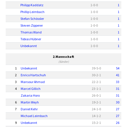
Philipp Kaddatz
1
-
0
-
0
1
Phillip Leimbach
1
-
0
-
0
1
Stefan Schössler
1
-
0
-
0
1
Steven Zipperer
1
-
0
-
0
1
Thomas Wand
1
-
0
-
0
1
Tobias Hübner
1
-
0
-
0
1
Unbekannt
1
-
0
-
0
1
2.Mannschaft
(Sünder)
1
Unbekannt
39
-
5
-
0
54
2
Enrico Hartschuh
30
-
2
-
1
41
3
Mansour Ahmad
22
-
2
-
1
33
4
Marcel Gillich
23
-
1
-
1
31
Zakaria Horo
26
-
0
-
1
31
6
Martin Weyh
19
-
2
-
1
30
7
Daniel Kehr
24
-
1
-
0
27
Michael Leimbach
14
-
1
-
2
27
9
Unbekannt
15
-
2
-
1
26