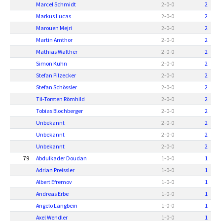
Marcel Schmidt
2
-
0
-
0
2
Markus Lucas
2
-
0
-
0
2
Marouen Mejri
2
-
0
-
0
2
Martin Amthor
2
-
0
-
0
2
Mathias Walther
2
-
0
-
0
2
Simon Kuhn
2
-
0
-
0
2
Stefan Pilzecker
2
-
0
-
0
2
Stefan Schössler
2
-
0
-
0
2
Til-Torsten Römhild
2
-
0
-
0
2
Tobias Blochberger
2
-
0
-
0
2
Unbekannt
2
-
0
-
0
2
Unbekannt
2
-
0
-
0
2
Unbekannt
2
-
0
-
0
2
79
Abdulkader Doudan
1
-
0
-
0
1
Adrian Preissler
1
-
0
-
0
1
Albert Efremov
1
-
0
-
0
1
Andreas Erbe
1
-
0
-
0
1
Angelo Langbein
1
-
0
-
0
1
Axel Wendler
1
-
0
-
0
1