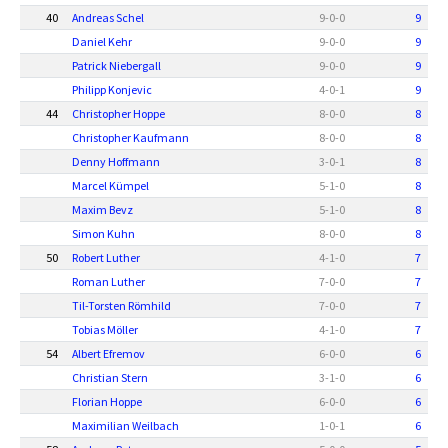
40
Andreas Schel
9
-
0
-
0
9
Daniel Kehr
9
-
0
-
0
9
Patrick Niebergall
9
-
0
-
0
9
Philipp Konjevic
4
-
0
-
1
9
44
Christopher Hoppe
8
-
0
-
0
8
Christopher Kaufmann
8
-
0
-
0
8
Denny Hoffmann
3
-
0
-
1
8
Marcel Kümpel
5
-
1
-
0
8
Maxim Bevz
5
-
1
-
0
8
Simon Kuhn
8
-
0
-
0
8
50
Robert Luther
4
-
1
-
0
7
Roman Luther
7
-
0
-
0
7
Til-Torsten Römhild
7
-
0
-
0
7
Tobias Möller
4
-
1
-
0
7
54
Albert Efremov
6
-
0
-
0
6
Christian Stern
3
-
1
-
0
6
Florian Hoppe
6
-
0
-
0
6
Maximilian Weilbach
1
-
0
-
1
6