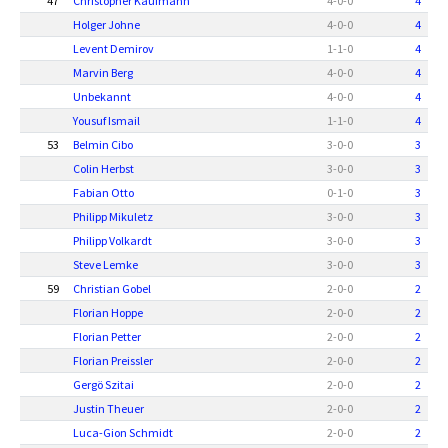
47
Christopher Kaufmann
4
-
0
-
0
4
Holger Johne
4
-
0
-
0
4
Levent Demirov
1
-
1
-
0
4
Marvin Berg
4
-
0
-
0
4
Unbekannt
4
-
0
-
0
4
Yousuf Ismail
1
-
1
-
0
4
53
Belmin Cibo
3
-
0
-
0
3
Colin Herbst
3
-
0
-
0
3
Fabian Otto
0
-
1
-
0
3
Philipp Mikuletz
3
-
0
-
0
3
Philipp Volkardt
3
-
0
-
0
3
Steve Lemke
3
-
0
-
0
3
59
Christian Gobel
2
-
0
-
0
2
Florian Hoppe
2
-
0
-
0
2
Florian Petter
2
-
0
-
0
2
Florian Preissler
2
-
0
-
0
2
Gergö Szitai
2
-
0
-
0
2
Justin Theuer
2
-
0
-
0
2
Luca-Gion Schmidt
2
-
0
-
0
2