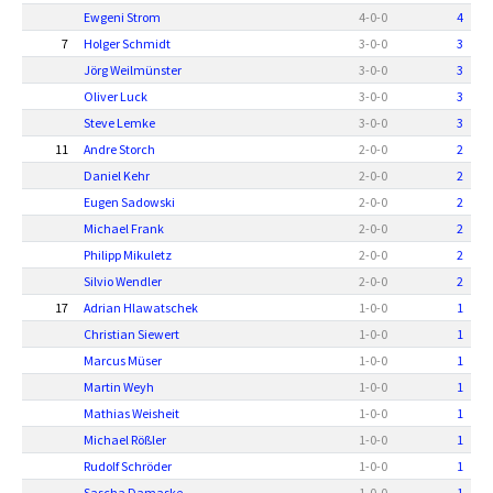
Ewgeni Strom
4
-
0
-
0
4
7
Holger Schmidt
3
-
0
-
0
3
Jörg Weilmünster
3
-
0
-
0
3
Oliver Luck
3
-
0
-
0
3
Steve Lemke
3
-
0
-
0
3
11
Andre Storch
2
-
0
-
0
2
Daniel Kehr
2
-
0
-
0
2
Eugen Sadowski
2
-
0
-
0
2
Michael Frank
2
-
0
-
0
2
Philipp Mikuletz
2
-
0
-
0
2
Silvio Wendler
2
-
0
-
0
2
17
Adrian Hlawatschek
1
-
0
-
0
1
Christian Siewert
1
-
0
-
0
1
Marcus Müser
1
-
0
-
0
1
Martin Weyh
1
-
0
-
0
1
Mathias Weisheit
1
-
0
-
0
1
Michael Rößler
1
-
0
-
0
1
Rudolf Schröder
1
-
0
-
0
1
Sascha Damaske
1
-
0
-
0
1