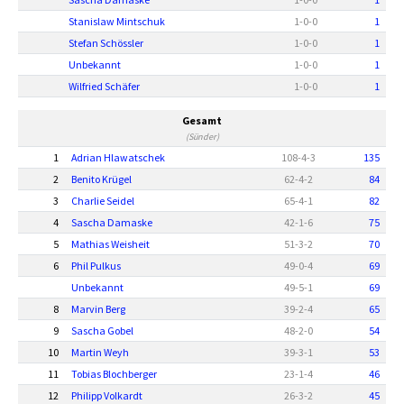
Stanislaw Mintschuk
1
-
0
-
0
1
Stefan Schössler
1
-
0
-
0
1
Unbekannt
1
-
0
-
0
1
Wilfried Schäfer
1
-
0
-
0
1
Gesamt
(Sünder)
1
Adrian Hlawatschek
108
-
4
-
3
135
2
Benito Krügel
62
-
4
-
2
84
3
Charlie Seidel
65
-
4
-
1
82
4
Sascha Damaske
42
-
1
-
6
75
5
Mathias Weisheit
51
-
3
-
2
70
6
Phil Pulkus
49
-
0
-
4
69
Unbekannt
49
-
5
-
1
69
8
Marvin Berg
39
-
2
-
4
65
9
Sascha Gobel
48
-
2
-
0
54
10
Martin Weyh
39
-
3
-
1
53
11
Tobias Blochberger
23
-
1
-
4
46
12
Philipp Volkardt
26
-
3
-
2
45