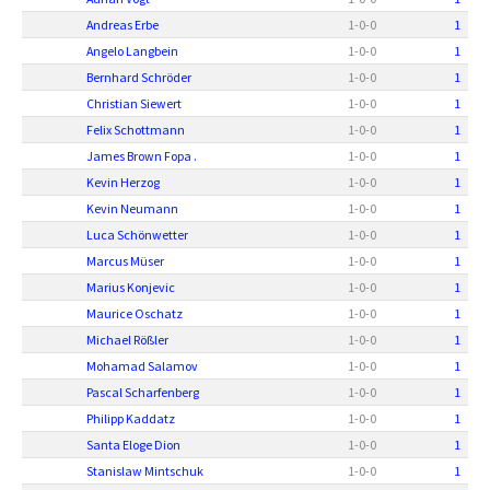
Andreas Erbe
1
-
0
-
0
1
Angelo Langbein
1
-
0
-
0
1
Bernhard Schröder
1
-
0
-
0
1
Christian Siewert
1
-
0
-
0
1
Felix Schottmann
1
-
0
-
0
1
James Brown Fopa .
1
-
0
-
0
1
Kevin Herzog
1
-
0
-
0
1
Kevin Neumann
1
-
0
-
0
1
Luca Schönwetter
1
-
0
-
0
1
Marcus Müser
1
-
0
-
0
1
Marius Konjevic
1
-
0
-
0
1
Maurice Oschatz
1
-
0
-
0
1
Michael Rößler
1
-
0
-
0
1
Mohamad Salamov
1
-
0
-
0
1
Pascal Scharfenberg
1
-
0
-
0
1
Philipp Kaddatz
1
-
0
-
0
1
Santa Eloge Dion
1
-
0
-
0
1
Stanislaw Mintschuk
1
-
0
-
0
1