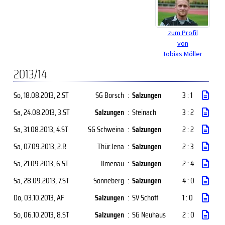
zum Profil
von
Tobias Möller
2013/14
So, 18.08.2013
, 2.ST
SG Borsch
:
Salzungen
3 : 1
Sa, 24.08.2013
, 3.ST
Salzungen
:
Steinach
3 : 2
Sa, 31.08.2013
, 4.ST
SG Schweina
:
Salzungen
2 : 2
Sa, 07.09.2013
, 2.R
Thür.Jena
:
Salzungen
2 : 3
Sa, 21.09.2013
, 6.ST
Ilmenau
:
Salzungen
2 : 4
Sa, 28.09.2013
, 7.ST
Sonneberg
:
Salzungen
4 : 0
Do, 03.10.2013
, AF
Salzungen
:
SV Schott
1 : 0
So, 06.10.2013
, 8.ST
Salzungen
:
SG Neuhaus
2 : 0