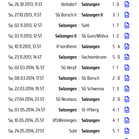
Sa, 26.10.2013
, 11.ST
Veilsdorf
:
Salzungen
1 : 0
So, 27.10.2013
, 11.ST
SG Borsch II
:
Salzungen II
3 : 1
Sa, 02.11.2013
, 12.ST
Salzungen
:
Suhl
1 : 7
So, 03.11.2013
, 12.ST
Salzungen II
:
SG Gum/Möhra
1 : 2
So, 10.11.2013
, 13.ST
K'nordheim
:
Salzungen
5 : 4
Sa, 23.11.2013
, 14.ST
Salzungen
:
Sachsenbrunn
5 : 0
So, 02.03.2014
, 16.ST
SG Herpf
:
Salzungen
1 : 1
Sa, 08.03.2014
, 17.ST
Salzungen
:
SG Borsch
2 : 0
Sa, 22.03.2014
, 19.ST
Salzungen
:
SG Schweina
1 : 3
So, 27.04.2014
, 23.ST
SG Neuhaus
:
Salzungen
2 : 0
Sa, 03.05.2014
, 24.ST
Salzungen
:
St.-H'berg
4 : 1
Sa, 10.05.2014
, 25.ST
VfLMeiningen
:
Salzungen
4 : 1
Sa, 24.05.2014
, 27.ST
Suhl
:
Salzungen
5 : 1